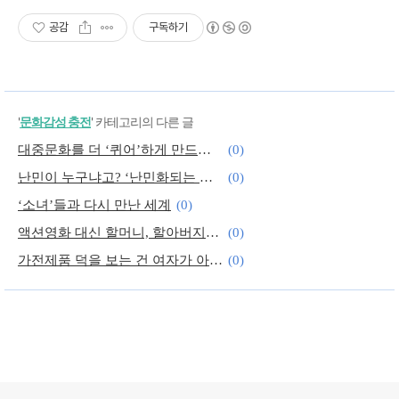
공감
구독하기
'
문화감성 충전
' 카테고리의 다른 글
대중문화를 더 ‘퀴어’하게 만드는 방법
(0)
난민이 누구냐고? ‘난민화되는 삶’을 살펴보길
(0)
‘소녀’들과 다시 만난 세계
(0)
액션영화 대신 할머니, 할아버지를 찍는 이유
(0)
가전제품 덕을 보는 건 여자가 아니라 기업
(0)
엄마됨과 작가됨은 양립할 수 있을까
(0)