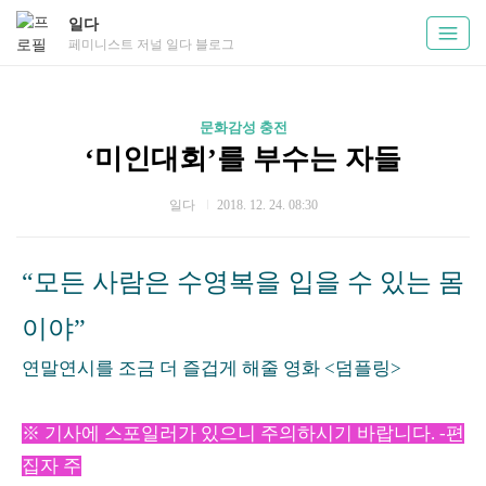
일다
페미니스트 저널 일다 블로그
문화감성 충전
‘미인대회’를 부수는 자들
일다
2018. 12. 24. 08:30
“모든 사람은 수영복을 입을 수 있는 몸
이야”
연말연시를 조금 더 즐겁게 해줄 영화 <덤플링>
※ 기사에 스포일러가 있으니 주의하시기 바랍니다. -편
집자 주