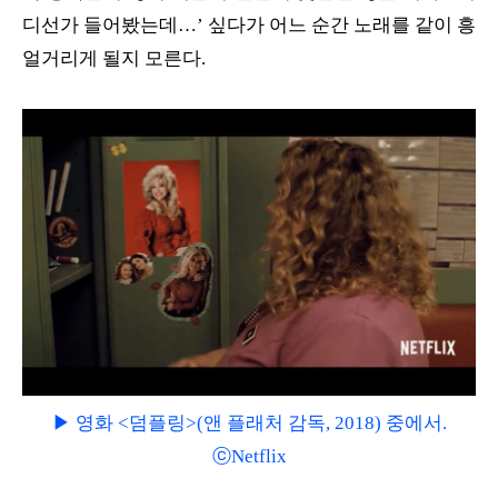
디선가 들어봤는데…’ 싶다가 어느 순간 노래를 같이 흥
얼거리게 될지 모른다.
▶ 영화 <덤플링>(앤 플래처 감독, 2018) 중에서.
ⓒNetflix