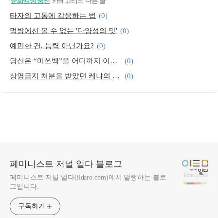
'
문화감성 충전
' 카테고리의 다른 글
타자의 고통에 감응하는 법
(0)
먹방에선 볼 수 없는 '다양성의 맛'
(0)
예민한 건, 능력 아닌가요?
(0)
당신은 “미쓰백”을 어디까지 이해할 수 있나요?
(0)
상영금지 처분을 받았던 케냐의 레즈비언 영화 "라피키"를 보다
(0)
페미니즘 문화비평이 할 수 있는/없는 것
(0)
페미니스트 저널 일다 블로그
페미니스트 저널 일다(ildaro.com)에서 발행하는 블로
그입니다.
구독하기