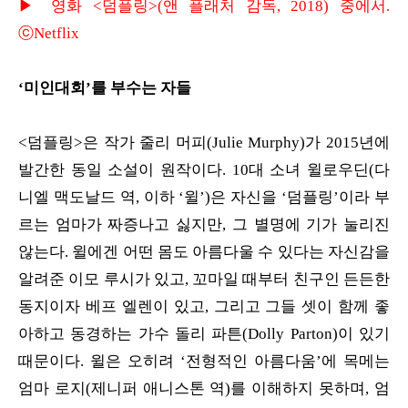
▶ 영화 <덤플링>(앤 플래처 감독, 2018) 중에서.
ⓒNetflix
‘미인대회’를 부수는 자들
<덤플링>은 작가 줄리 머피(Julie Murphy)가 2015년에
발간한 동일 소설이 원작이다. 10대 소녀 윌로우딘(다
니엘 맥도날드 역, 이하 ‘윌’)은 자신을 ‘덤플링’이라 부
르는 엄마가 짜증나고 싫지만, 그 별명에 기가 눌리진
않는다. 윌에겐 어떤 몸도 아름다울 수 있다는 자신감을
알려준 이모 루시가 있고, 꼬마일 때부터 친구인 든든한
동지이자 베프 엘렌이 있고, 그리고 그들 셋이 함께 좋
아하고 동경하는 가수 돌리 파튼(Dolly Parton)이 있기
때문이다. 윌은 오히려 ‘전형적인 아름다움’에 목메는
엄마 로지(제니퍼 애니스톤 역)를 이해하지 못하며, 엄