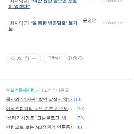
[최저임금]
“백만 원만 받으면 소원
2008/06/16/
이 없겠다”
윤정은
[최저임금]
‘일 통한 빈곤탈출’ 불가
2005/06/21/
능
35
구독하기
'
저널리즘 새지평
' 카테고리의 다른 글
목사의 ‘기저귀’ 발언 낯설지 않다
(13)
여성조합원의 눈으로 본 민주노총 성폭력 사건
(10)
‘쓰레기시멘트’ 고발블로그, 방통심의위 도마에 올라
(70)
만평으로 보는 MB정권의 언론통제
(8)