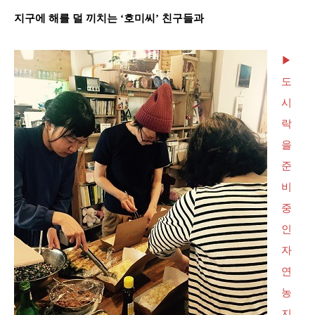
지구에 해를 덜 끼치는 ‘호미씨’ 친구들과
▶
도
시
락
을
준
비
중
인
자
연
농
지