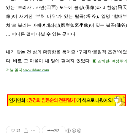
있는 ‘보리사’, 사면(四面) 모두에 불상(佛像)과 비천상(飛天
像)이 새겨진 ‘부처 바위’가 있는 탑곡(塔谷), 일명 ‘할매부
처’로 불리는 마애여래좌상(磨崖如來坐像)이 있는 불곡(佛谷)
… 어디든 걸어 다닐 수 있는 곳이다.
내가 찾는 건 삶의 황량함을 품어줄 ‘구체적/물질적 조건’이었
다. 바로 그 마을이 내 앞에 펼쳐져 있었다.
▣ 김혜련/ 여성주의
저널
일다
ww
w.ildaro.com
21
구독하기