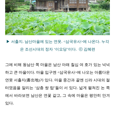
▶ 서출지. 남산마을에 있는 연못. <삼국유사>에 나온다. 누각
은 조선시대의 정자 ‘이요당’이다. ⓒ 김혜련
그에 비해 동남산 쪽 마을은 남산 아래 칠십 여 호가 있는 넉넉
하고 큰 마을이다. 마을 입구엔 <삼국유사>에 나오는 아름다운
연못 서출지(書出地)가 있다. 마을 중간과 끝엔 신라 시대의 절
터였음을 알리는 ‘삼층 쌍 탑’들이 서 있다. 넓게 펼쳐진 논 쪽
에서 바라보면 남산은 연꽃 같고, 그 속에 마을은 평안히 안겨
있다.