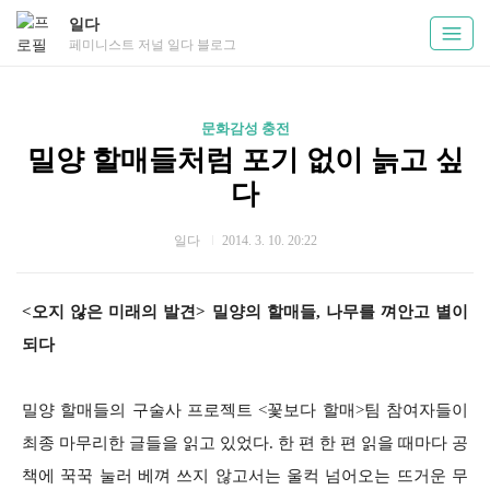
일다
페미니스트 저널 일다 블로그
문화감성 충전
밀양 할매들처럼 포기 없이 늙고 싶
다
일다
2014. 3. 10. 20:22
<오지 않은 미래의 발견>
밀양의 할매들, 나무를 껴안고 별이
되다
밀양 할매들의 구술사 프로젝트 <꽃보다 할매>팀 참여자들이
최종 마무리한 글들을 읽고 있었다. 한 편 한 편 읽을 때마다 공
책에 꾹꾹 눌러 베껴 쓰지 않고서는 울컥 넘어오는 뜨거운 무