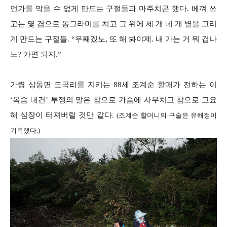
언가를 막을 수 없게 만드는 구절들과 마주치곤 했다. 베껴 쓰
고는 몇 겹으로 동그라미를 치고 그 위에 세 개 네 개 별을 그리
게 만드는 구절들. “우째겠노, 또 해 봐야제. 내 가는 거 뭐 겁나
노? 가면 되지.”
가령 상동면 도곡리를 지키는 88세 조계순 할매가 전하는 이
‘목숨 내건’ 투쟁의 말은 참으로 가슴에 사무치고 참으로 고요
해 심장이 터져버릴 것만 같다.
(조계순 할머니의 구술은 유해정이
기록했다.)