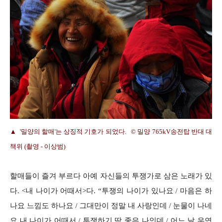
▲ '밀양의 할매'는 상징적 기호가 되었다. © 밀양 765kV송전탑 반대 대
책위 (촬영 - 이상범)
할매들이 즐겨 부르다 아예 자신들의 투쟁가로 삼은 노래가 있
다. <내 나이가 어때서>다. “투쟁의 나이가 있나요 / 마음은 하
나요 느낌도 하나요 / 그대만이 정말 내 사랑인데 / 눈물이 나네
요 내 나이가 어때서 / 투쟁하기 딱 좋은 나인데 / 어느 날 우연