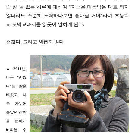
람 잘 날 없는 하루에 대하여 “지금은 마음먹은 대로 되지
않더라도 꾸준히 노력하다보면 좋아질 거야”라며 초등학
교 도덕교과서를 읽듯이 말하게 된다.
괜찮다, 그리고 외롭지 않다
▲ 2011년,
나는 "괜찮
다"는 말을
배웠고, 나
를 가두어
놓았던 강박
을 편하게
바라볼 수