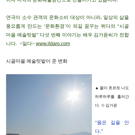
연극이 소수 관객의 문화소비 대상이 아니라, 일상의 삶을
풍요롭게 만드는 ‘문화환경’이 되길 꿈꾸는 뛰다의 “시골
마을 예술텃밭” 다섯 번째 이야기는 배우 김가윤씨가 전합
니다.
<일다>
www.ildaro.com
시골마을 예술텃밭이 준 변화
▲ 물이 흐르듯 나도
하루하루를 흘러간
다.
© 김가윤
“몸은 길을 안
다.”