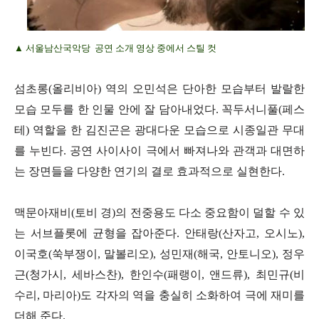
▲ 서울남산국악당 공연 소개 영상 중에서 스틸 컷
섬초롱(올리비아) 역의 오민석은 단아한 모습부터 발랄한
모습 모두를 한 인물 안에 잘 담아내었다. 꼭두서니풀(페스
테) 역할을 한 김진곤은 광대다운 모습으로 시종일관 무대
를 누빈다. 공연 사이사이 극에서 빠져나와 관객과 대면하
는 장면들을 다양한 연기의 결로 효과적으로 실현한다.
맥문아재비(토비 경)의 전중용도 다소 중요함이 덜할 수 있
는 서브플롯에 균형을 잡아준다. 안태랑(산자고, 오시노),
이국호(쑥부쟁이, 말볼리오), 성민재(해국, 안토니오), 정우
근(청가시, 세바스찬), 한인수(패랭이, 앤드류), 최민규(비
수리, 마리아)도 각자의 역을 충실히 소화하여 극에 재미를
더해 준다.