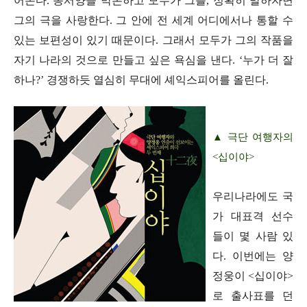
어온다. 동서양을 막론하고 모두가 그를, 정확히 말하자면
그의 극을 사랑한다. 그 안에 전 세계 어디에서나 통할 수
있는 보편성이 있기 때문이다. 그래서 모두가 그의 작품을
자기 나라의 것으로 만들고 싶은 욕심을 낸다. ‘누가 더 잘
하나?’ 경쟁하듯 열심히 무대에 셰익스피어를 올린다.
▲ 극단 여행자의
<십이야>
우리나라에도 국
가 대표격 선수
들이 몇 사람 있
다. 이번에는 양
정웅이 <십이야>
로 출사표를 던