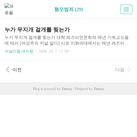
혐오범죄 (29)
누가 무지개 걸개를 찢는가
누가 무지개 걸개를 찢는가 대학 레즈비언문화제 매년 기독교도들
에 테러 [여성주의 저널 일다] 시로 이화여대에서는 매년 레즈비언
문화제가 열린다. 이화레즈비언인권운동모임 ‘변태소녀 하늘을 날
저널리즘 새지평
2008. 10. 7. 12:00
다’(이하 ‘변날’)에서 주최하는 이 문화제는 2001년 첫 개최 이후 올
해 벌써 6회를 맞았다. 변날은 대학에서 동아리지원금과 동아리방
등을 제공받고 있는 ‘공식적인’ 모임이다. 동성애자로 커밍아웃하기
이전
다음
쉽지 않은 현실 속에서, 대부분 대학의 동성애자모임들은 학교에서
정식기구로 인가받아 활동하는 경우가 드물다. 때문에 변날의 ‘공식
적인’ 지위와, 정기적으로 개최되는 레즈비언 문화제에 주목하게 되
Blog is powered by
Tistory
/ Designed by
Tistory
는 것이다. 자료집 훔치고, 전시물 찢고, 성유 뿌려 레즈비언 문화제
는 기획에서 실행까지 변날 회원들이 직접 참여하는데, 회원들..