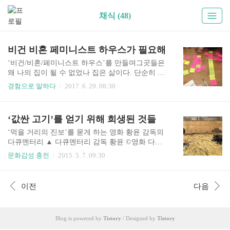
채식 (48)
비건 비혼 페미니스트 하우스가 필요해
‘비건/비혼/페미니스트 하우스’를 만들며그곳들은
왜 나의 집이 될 수 없었나 집은 삶이다. 단순히 몸
하나 누이며 하루를 때우는 곳이 아닌 나의 사생활
경험으로 말하다
2017. 6. 29. 08:30
을 결정하는 공간이다. 하지만 우리는 대부분 제대
로 된 집에서 살지 못하고 있다. 간섭이 따르는 부
모의 집, 잠만 겨우 자는 고시원, 맞지 않는 이들과
‘값싼 고기’를 얻기 위해 희생된 것들
부대끼는 기숙사…. 집은 나를 나답게 만드는 적절
한 공간이어야 한다. 단순하게 말해, 집은 맘 편히
‘먹을 거리의 진보’를 묻게 하는 영화 황윤 감독의
쉴 수 있는 곳이어야 한다. 나와 공유하는 것이 없
다큐멘터리 ▲ 다큐멘터리 감독 황윤 ©영화 다큐
는 이들과 한 집에서 지낸다는 건 쉽지 않은 일이
멘터리 감독 황윤의 전작 (2001)은 동물원에서 살
문화감성 충전
2015. 5. 7. 09:30
다. 나는 가족과 20여 년을 살아왔고, 연인과 동거
아가는 동물의 아픈 현실을 새끼호랑이 ‘크레인’을
했고, 청년 주거공동체를 거쳐 다시 가족에게 돌아
통해 그려냈고, (2004)은 두만강과 백두산에 마지
갔다. 하지만 채 한 달이 안 되어 뛰쳐나왔고, 지금
막으로 남아있는 호랑이 서식지를 찾아 다니며 개
이전
다음
은 한 쉼터에 살고 있다. 이제 나는 ‘나의 집’을 만
발과 관광으로 위기에 처한 야생동물의 현실을 조
들어 ..
명했고, (2006)는 로드킬(road kill)로 희생당하는 동
물들의 모습을 삵 ‘팔팔이’를 통해 감동적으로 보
Blog is powered by
Tistory
/ Designed by
Tistory
여줬다. 특히 는 도로의 위아래로 가로지르는 생태
통로가 거의 쓸모가 없으며, 조금 더, 조금 더 빠른