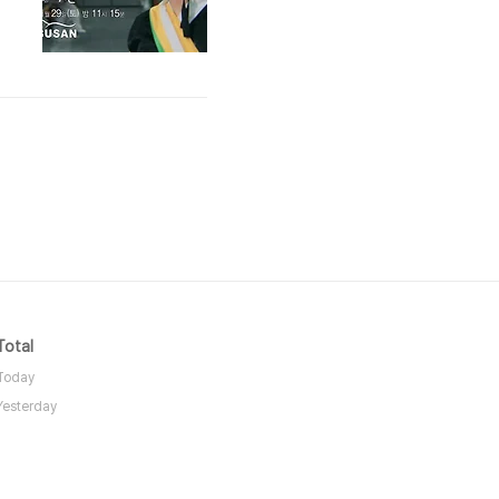
8
Total
Today
Yesterday