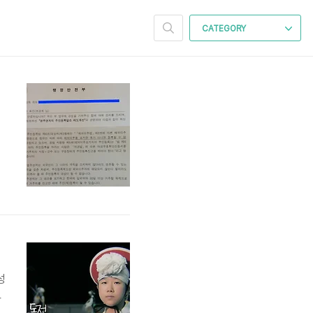
CATEGORY
자
이
성
와