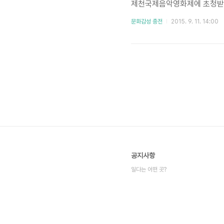
제천국제음악영화제에 초청받
받는 데에는 성공했다. ▲ 다큐멘터리 영화 포스터 은 일본 오사
문화감성 충전
2015. 9. 11. 14:00
가 전 일본 고등학교 종합예
개 현에 있는 모든 고등학교를
예술을 선보이는 방식으로 진
술을 가지고 ..
공지사항
일다는 어떤 곳?