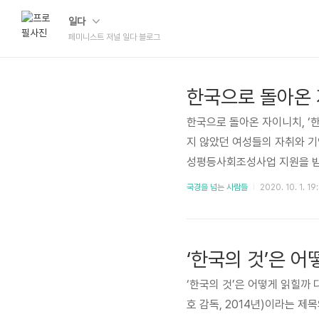
일다
페미니스트 저널 일다 블로그
한국으로 돌아온 
한국으로 돌아온 자이니치, ‘
지 않았던 여성들의 자취와 기
성평등사회조성사업 지원을 받아
(在韓在日) 가시화하기 사람
국경을 넘는 사람들
2020. 10. 1. 19
나도 자기소개를 할 때 일본에
리에서는 굳이 그럴 이유도 필
있는 것처럼 청진이나 연변에서
‘한국의 것’은 
시에서 ..
‘한국의 것’은 어떻게 읽힐까
호 감독, 2014년)이라는 