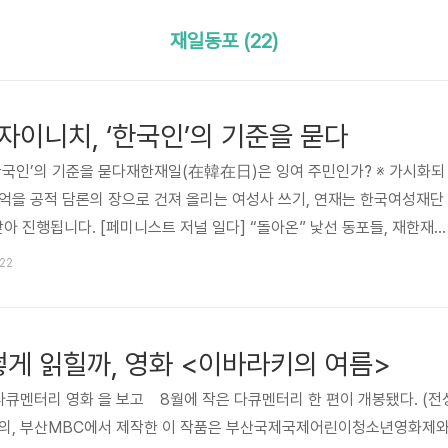
재일동포 (22)
자이니치, ‘한국인’의 기준을 묻다
한국인’의 기준을 묻다재한재일(在韓在日)은 잉여 주민인가? ※ 가시화되
억을 공적 담론의 장으로 건져 올리는 여성사 쓰기, 연재는 한국여성재단
 진행됩니다. [페미니스트 저널 일다] “돌아온” 낯선 동포들, 재한재일
들이 보통 초면에 자신의 출생지나 자라온 환경까지 말하지 않는 것처럼,
:22
서 나고 자랐다는 이야기를 안 하는 경우가 많다. 회의나 학회 등 공적인 
요도 없다. 학교 강의를 할 때도 그렇다. 부산이나 제주에서 태어난 사람
 나고 자란 사람들이 지금 한국에는 많지 않는가. 나는 일본의 지방 소도
어떻게 읽힐까, 영화 <이바라키의 여름>
 다큐멘터리 영화 을 보고 8월에 작은 다큐멘터리 한 편이 개봉됐다. (전
제목의, 부산MBC에서 제작한 이 작품은 부산국제국제어린이청소년영화제