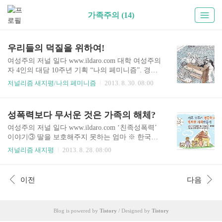
가족주의 (14)
우리들의 덕질을 위하여!
여성주의 저널 일다 www.ildaro.com 대학 여성주의
자 4인의 대담 10주년 기획 “나의 페미니즘”. 경험
을 통해 여성주의를 기록하고 대안담론을 만듭니
저널리즘 새지평/나의 페미니즘
2013. 8. 30. 08:00
다. 이 연재는 한국여성재단 성평등사회조성사업
기금의 지원을 받습니다. 이번 기사는 대학에서 여
성주의 활동을 하는 파랑, 바탕, ㅃㄱ, 초록 4인의
성폭력보다 무서운 것은 가족의 해체?
대담입니다. www.ildaro.com 1. 구분 짓기: 여성? 여
성! 파랑: 요새 이슈가 많아서 그런지 유난히 여성,
여성주의 저널 일다 www.ildaro.com ‘친족성폭력’
남성 관련된 얘기들이 많이 나오고 있는 것 같지 않
이야기③ 딸을 보호해주지 못하는 엄마 ※ 한국성
아? 바탕: 응 맞아. 툭하면 여-남이 대립 구도가 된
폭력상담소 부설기관 ‘열림터’(성폭력피해자 쉼터)
저널리즘 새지평
2013. 8. 28. 08:00
다거나, 관련 없는 기사나 내용에도 한쪽 성을 비하
의 활동가들이 ‘친족성폭력’ 생존자들과 만나온 경
하는 댓글들이 달리는 것 같다는…. 여성부 관련된
험을 토대로, 사회가 친족성폭력을 어떻게 바라보
건 ‘드립’처럼 쓰이기도 하고. ㅃㄱ: 여성은 어떻고
고 생존자의 삶을 이해하며 또 다른 범죄를 예방해
이전
다음
남성은 어떻고, 뭘 해도 여자..
가야 할지 모색해봅니다. www.ildaro.com 아빠가
특별히 예뻐하는 딸 지우(가명)는 세 자매 중 장녀
이다. 초등학교 입학도 하기 전인 여섯 살 때부터
Blog is powered by
Tistory
/ Designed by
Tistory
아빠로부터 성폭력 피해를 입었다. 아빠는 지우가
건강하게 잘 크고 있는지 확인하는 거라면서 가끔