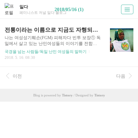
일다
2018/05/16 (1)
페미니스트 저널 일다 블로그
전통이라는 이름으로 지금도 자행되는 여성성기훼손
나는 여성성기훼손(FGM) 피해자다 빈투 보장① 독
일에서 살고 있는 난민여성들의 이야기를 전합니
다. 베를린의 정치그룹 국제여성공간(IWSPACE, In
국경을 넘는 사람들/독일 난민 여성들의 말하기
ternational Women Space)에서 제작한 에 수록된 내
2018. 5. 16. 08:30
용으로, 이주여성과 난민여성으로 구성된 팀이 다
른 난민여성들을 인터뷰하여 1인칭 에세이로 재구
성한 것이며 하리타님이 번역, 해제를 달아 소개합
이전
다음
니다. “나는 여성성기훼손 피해자다”(I am a victim
of Female Genital Mutilation) 편의 주인공은 아프리
카 감비아에서 독일로 망명한 20대 초반의 여성입
Blog is powered by
Tistory
/ Designed by
Tistory
니다. 이 기사는 한국언론진흥재단 언론진흥기금
의 지원을 받아 보도합니다. 페미니스트저널 바로
가기 전통이라는 이름으로 지금도 자행되는 여성
성기훼손 내 이름은 빈투 보장(B..