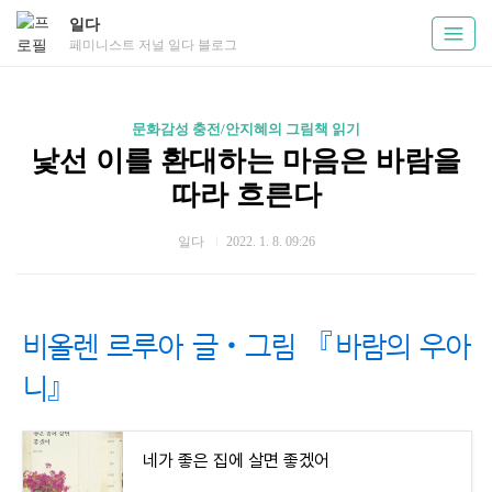
일다
페미니스트 저널 일다 블로그
문화감성 충전/안지혜의 그림책 읽기
낯선 이를 환대하는 마음은 바람을
따라 흐른다
일다
2022. 1. 8. 09:26
비올렌 르루아 글‧그림 『바람의 우아
니』
네가 좋은 집에 살면 좋겠어