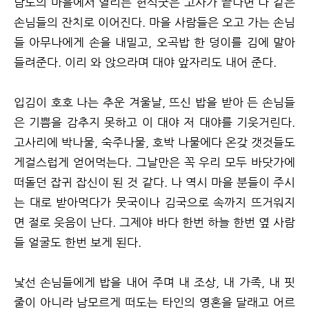
남도의 마을에서 열리는 헌식굿은 고사가 끝나면 나 같은
손님들의 잔치로 이어진다. 마을 사람들은 오고 가는 손님
들 아무나에게 손을 내밀고, 오곡밥 한 덩이를 김에 말아
들려준다. 이리 와 앉으라며 대야 앞자리도 내어 준다.
입김이 호호 나는 추운 겨울날, 뜨신 밥을 받아 든 손님들
은 기쁨을 감추지 못하고 이 대야 저 대야를 기웃거린다.
고사리에 박나물, 숙주나물, 호박 나물에다 온갖 갯것들도
게걸스럽게 얻어먹는다. 그날만은 꼭 우리 모두 바닷가에
떠돌던 잡귀 잡신이 된 것 같다. 나 역시 마을 분들이 주시
는 대로 받아먹다가 뭇국이나 김국으로 속까지 뜨거워지
면 절로 웃음이 난다. 그제야 바다 한번 하늘 한번 옆 사람
들 얼굴도 한번 보게 된다.
낯선 손님들에게 밥을 내어 주며 내 조상, 내 가족, 내 핏
줄이 아니라 남모르게 떠도는 타인의 영혼을 달래고 어르