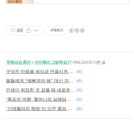
공감
구독하기
'
문화감성 충전
>
안지혜의 그림책 읽기
' 카테고리의 다른 글
구석진 마음을 세상과 연결시켜 봐!
(0)
딸들에게 “예뻐져야 해” 대신 자아를 탐구하라는 격려를
(0)
인생이 뒤집힌 것 같을 때 새로운 세계가 열린 건지도 몰라
(0)
‘폭포의 여왕’ 할머니의 실패담에 마음 끌리는 이유
(0)
‘신데렐라의 해방’이 이끈 몸의 해방
(0)
어둠이 지배하는 세상에서 ‘사랑한다면 이들처럼’
(0)