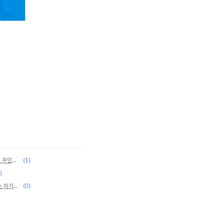
성판매 여성의 “안녕들하십니까” 논란, 대자보의 주인공을 만나다
(1)
)
성폭력피해자 쉼터 퇴소 후 오롯이 홀로 서야하는 차가운 현실
(0)