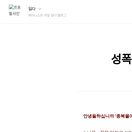
일다
페미니스트 저널 일다 블로그
성폭
안녕들하십니까
‘
종북몰이