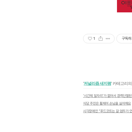
1
구독하
'
저널리즘 새지평
' 카테고리의
‘시간제 일자리’가 없어서 경력단절된
식당 주인은 휠체어 손님을 싫어해요
시각장애인 “푸드코트는 갈 엄두가 안