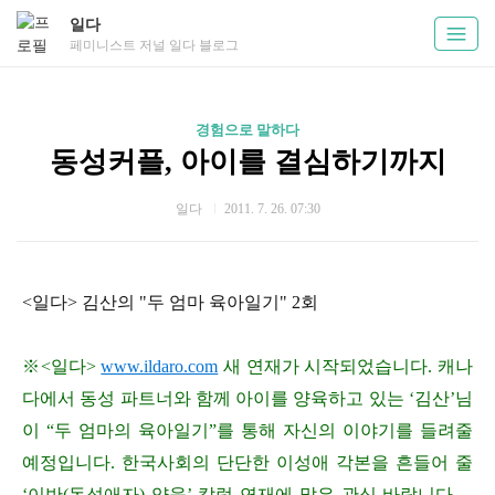
일다
페미니스트 저널 일다 블로그
경험으로 말하다
동성커플, 아이를 결심하기까지
일다
2011. 7. 26. 07:30
<일다> 김산의 "두 엄마 육아일기" 2회
※<일다>
www.ildaro.com
새 연재가 시작되었습니다. 캐나
다에서 동성 파트너와 함께 아이를 양육하고 있는 ‘김산’님
이 “두 엄마의 육아일기”를 통해 자신의 이야기를 들려줄
예정입니다. 한국사회의 단단한 이성애 각본을 흔들어 줄
‘이반(동성애자) 양육’ 칼럼 연재에 많은 관심 바랍니다. –