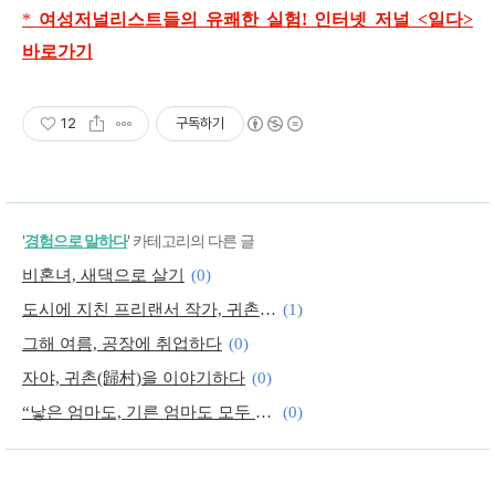
*
여성저널리스트들의 유쾌한 실험! 인터넷 저널 <일다>
바로가기
12
구독하기
'
경험으로 말하다
' 카테고리의 다른 글
비혼녀, 새댁으로 살기
(0)
도시에 지친 프리랜서 작가, 귀촌하다
(1)
그해 여름, 공장에 취업하다
(0)
자야, 귀촌(歸村)을 이야기하다
(0)
“낳은 엄마도, 기른 엄마도 모두 엄마야!”
(0)
엄마가 된 ‘동성 커플’의 양육이야기
(0)