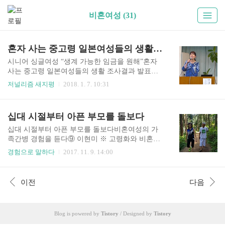
비혼여성 (31)
혼자 사는 중고령 일본여성들의 생활실태 발표
시니어 싱글여성 “생계 가능한 임금을 원해”혼자
사는 중고령 일본여성들의 생활 조사결과 발표돼
결혼하지 않거나 이혼 등으로 인해 혼자 사는 여성
저널리즘 새지평
2018. 1. 7. 10:31
의 빈곤율은 남성보다 높으며, 고령기에 확대된다
는 사실은 이미 알려져 있다. 하지만 그 생활 자체
가 드러난 바는 없었다. 일본에서는 올해 5월 중고
십대 시절부터 아픈 부모를 돌보다
령 싱글여성의 생활실태와 이들이 필요로 하는 지
원에 대한 조사 결과가 발표돼, 국내에도 시사하는
십대 시절부터 아픈 부모를 돌보다비혼여성의 가
바 크다. 50대 이상의 싱글여성들이 정보를 공유하
족간병 경험을 듣다⑨ 이현미 ※ 고령화와 비혼화
고 상담할 수 있는 ‘와쿠와쿠 시니어싱글즈’가 작
가 빠르게 진행되는 가운데, 많은 비혼여성들이 부
경험으로 말하다
2017. 11. 9. 14:00
년 설립되어 실시한 프로젝트다. 이 단체의 대표인
모나 조부모, 형제를 간병하고 있지만 그 경험은 사
오야 사요코 씨가 시니어 싱글여성의 생활실태를
회적으로 드러나지 않은 채 개인의 영역에 머물고
보고하고, 유자와 나오미 릿쿄대학 교수가 사회적
있습니다. 는 가족을 간병했거나 간병 중에 있는 비
이전
다음
과제를 정리하였으며, 당사자들의 목소리도 들어
혼여성들의 다양한 목소리를 발굴하여 공유합니
본다. 페미니스트저널 바로가기 싱글여성..
다. 이 기획은 한국언론진흥재단 언론진흥기금의
지원을 받아 연재됩니다. - 페미니스트저널 ▶ 엄
Blog is powered by
Tistory
/ Designed by
Tistory
마와 함께 산책을. ⓒ이현미 2017년 현재, 만32세
비혼 여성인 나는 몇 년째 몸무게가 39kg에 불과하