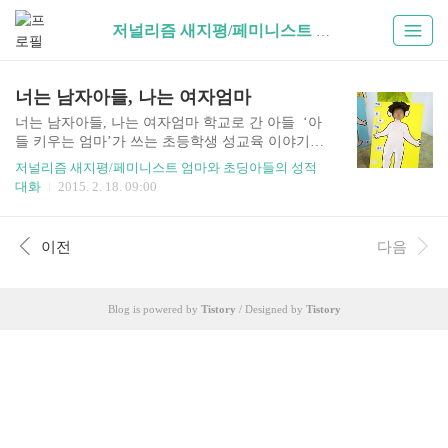
저널리즘 새지평/페미니스트 엄마와 초딩아들의 성적 대화 (23)
너는 남자아들, 나는 여자엄마
너는 남자아들, 나는 여자엄마 학교로 간 아들 ‘아
들 키우는 엄마’가 쓰는 초등학생 성교육 이야기가
연재됩니다. 필자 김서화 씨는 초딩아들의 정신세
저널리즘 새지평/페미니스트 엄마와 초딩아들의 성적
계와 생태를 관찰, 탐구하는 페미니스트입니다.
대화
2015. 2. 18. 09:00
[편집자 주] 아들의 입학과 나의 불안 걱정과 불안
이 하루를 지배하던 때였다. 거짓이나 과장 없이 딱
그런 시기였다. 첫 아이가 초등학교에 입학하기 한
이전
다음
두 달 전부터 1학년 1학기 내내 나는 하루에도 수백
번씩 롤러코스터를 타고 오르내린 기분이었다. 핸
드폰에 학교 전화번호나 다른 아이 엄마 번호만 떠
Blog is powered by
Tistory
/ Designed by
Tistory
도 가슴이 내려앉았다. 나름 배포도 있고 깡다구도
있다고 생각했지만, 내 성격이나 가치관과는 전혀
무관할 것 같던 주제와 이야기들에 휩쓸리고 부딪
히기 일쑤였다. 수시로 상처를 입고 작은 상처에도
커다란 부상을 입은 ..