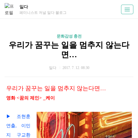
일다
페미니스트 저널 일다 블로그
문화감성 충전
우리가 꿈꾸는 일을 멈추지 않는다
면…
일다
2017. 7. 12. 08:30
우리가 꿈꾸는 일을 멈추지 않는다면…
영화 <꿈의 제인> _케이
▶ 조현훈
연출, 이민
지 구교환