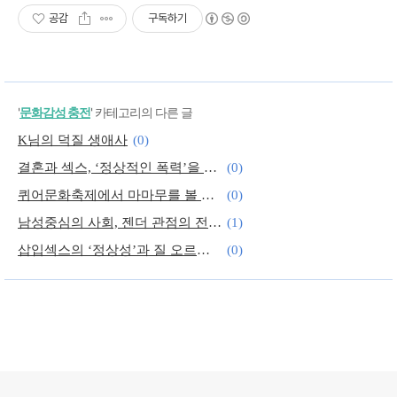
공감
구독하기
'
문화감성 충전
' 카테고리의 다른 글
K님의 덕질 생애사
(0)
결혼과 섹스, ‘정상적인 폭력’을 증언하다
(0)
퀴어문화축제에서 마마무를 볼 날이 올까?
(0)
남성중심의 사회, 젠더 관점의 전시가 필요해
(1)
삽입섹스의 ‘정상성’과 질 오르가즘의 허구
(0)
어떤 상황에서도 자신의 태도를 선택할 수 있는 자유
(0)