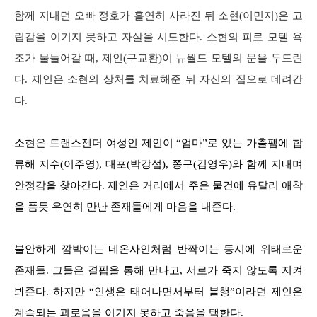
함께 지내던 오빠 정호가 홀연히 사라진 뒤 소현(이민지)은 고
립감을 이기지 못하고 자살을 시도한다. 소현의 피로 모텔 욕
조가 물들어갈 때, 제인(구교환)이 뉴월드 모텔의 문을 두드린
다. 제인은 소현의 상처를 치료해준 뒤 자신의 집으로 데려간
다.
소현은 트랜스젠더 여성인 제인이 “엄마”로 있는 가출팸에 합
류해 지수(이주영), 대포(박강섭), 쫑구(김영우)와 함께 지내며
안정감을 찾아간다. 제인은 거리에서 주운 물건에 유달리 애착
을 품듯 우연히 만난 존재들에게 마음을 내준다.
불안하게 깜박이는 네온사인처럼 반짝이는 동시에 위태로운
존재들. 그들은 결핍을 통해 만나고, 서로가 죽지 않도록 지켜
봐준다. 하지만 “인생은 태어나면서부터 불행”이라던 제인은
계속되는 괴로움을 이기지 못하고 죽음을 택한다.