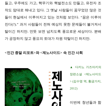
들고, 우주에도 가고, 핵무기와 핵발전소도 만들고, 유전자 조
작도 맘대로 해내고 있다. 그 옛날 사람들이 꿈꾸었던 많은 것
들이 현실에서 이루어지고 있는 것처럼 보인다. “꿈은 이루어
진다(?).” 과거 사람들이 전혀 예상치 못한 문제들이 불거져서
탈이긴 하지만. 언뜻 보면 넘치도록 풍요로운 세상이다. 분배
가 공정하지 않고 풍요의 토대가 자원 약탈이긴 하지만.
<인간 종말 리포트>와 <제노사이드> 속 인간 사회
▲ 다카노 가즈아키의
장편소설 <제노사이드
> (김수영 역, 황금가지,
2012)
이번에 청년들과 함