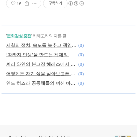
19
구독하기
'
문화감성 충전
' 카테고리의 다른 글
저항의 정치, 속도를 늦추고 책임질 것을 요구하라
(0)
‘따라지 인생’을 만드는 체제의 그늘을 걷다
(0)
셰리 와인의 본고장 헤레스에서 마신 와인맛
(0)
어떻게든 자기 삶을 살아보고픈 청년들에게
(0)
인도 히즈라 공동체들의 여신 바후차라 마타
(0)
내가 스페인 와인에 빠진 이유
(0)