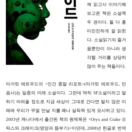
께 읽고서 이야기해
보고픈 책은 소설책
두 권이다. 둘 다 흥
미진진하게 잘 읽힌
다. 소설읽기의 즐거
움뿐만이 아니라 생
각할 거리를 상당히
많이 주는 책들이다.
마거릿 애트우드의 <인간 종말 리포트>(마거릿 애트우드, 민
음사)는 일종의 미래 소설이다. 그런데 딱히 SF소설이라고 말
하기 어려울 정도로 지금 세상이 그대로 간다면 멀지 않은 미
래에 우리가 무얼 만날 지를 꽤나 설득력 있게 묘사하고 있다.
2003년 캐나다에서 출간된 책의 원제목은 <Oryx and Crake 오
릭스와 크레이크(영양과 뜸부기)>이던데, 2008년 한글로 번역