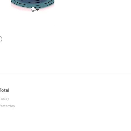
Total
Today
Yesterday