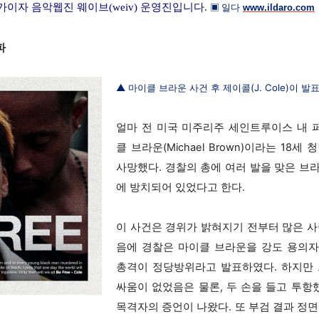
론가이자 음악웹진 웨이브(weiv) 운영진입니다
.
▣ 일다
www.ildaro.com
파
▲ 마이클 브라운 사건 후 제이콜(J. Cole)이 발표한
얼마 전 미국 미주리주 세인트루이스 내 
클 브라운(Michael Brown)이라는 18
사망했다. 경찰의 총에 여러 발을 맞은 브
에 방치되어 있었다고 한다.
이 사건은 경위가 밝혀지기 전부터 많은 사
음에 경찰은 마이클 브라운을 강도 용의자
총격이 정당방위라고 발표하였다. 하지만 
싸움이 없었음은 물론, 두 손을 들고 투
목격자의 증언이 나왔다. 또 부검 결과 정면