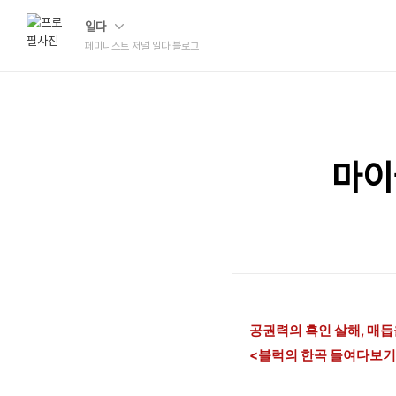
일다
페미니스트 저널 일다 블로그
마이
공권력의 흑인 살해, 매듭
<블럭의 한곡 들여다보기> J.