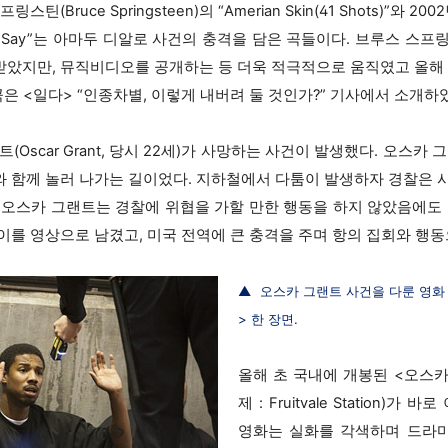
틴(Bruce Springsteen)의 “Amerian Skin(41 Shots)”와 20
t Hard To Say”는 아마두 디알로 사건의 충격을 담은 곡들이다. 브루스
았지만, 뮤직비디오를 공개하는 등 더욱 적극적으로 움직였고 올해 
곡은 <일다> “인종차별, 이렇게 내버려 둘 것인가?” 기사에서 소개하
(Oscar Grant, 당시 22세)가 사망하는 사건이 발생했다. 오스카
 함께 놀러 나가는 길이었다. 지하철에서 다툼이 발생하자 경찰은 
 오스카 그랜트는 경찰에 위협을 가할 만한 행동을 하지 않았음에도 
이를 영상으로 남겼고, 미국 전역에 큰 충격을 주며 항의 집회와 행동
▲ 오스카 그랜트 사건을 다룬 영화
> 한 장면.
올해 초 국내에 개봉된 <오스카
제 : Fruitvale Station)
영화는 실화를 각색하며 드라