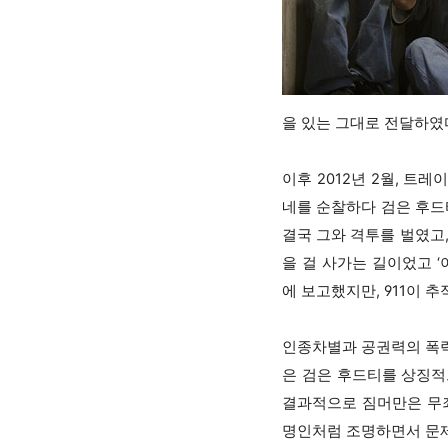
을 있는 그대로 전달하였
이후 2012년 2월, 트레이
네를 순찰하다 검은 후드
결국 그와 격투를 벌였고
을 걸 사가는 길이었고 ‘
에 보고했지만, 911이
인종차별과 공권력의 폭력
은 검은 후드티를 상징적
결과적으로 짐머만은 무죄
명인처럼 조명하면서 문제