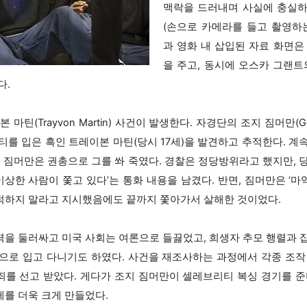
맥락을 드러내며 사실에 충실하
(손으로 카메라를 들고 촬영하
과 영화 내 삽입된 자료 화면은
을 주고, 동시에 오스카 그랜트
다.
본 마틴(Trayvon Martin) 사건이 발생한다. 자경단의 조지 짐머만(Geo
티를 입은 흑인 트레이본 마틴(당시 17세)을 발견하고 추적한다. 계
, 짐머만은 권총으로 그를 쏴 죽였다. 경찰은 정당방위라고 했지만, 
이상한 사람이 쫓고 있다’는 통화 내용을 남겼다. 반면, 짐머만은 ‘마약
 추적하지 말라고 지시했음에도 끝까지 쫓아가서 살해한 것이었다.
을 둘러싸고 미국 사회는 여론으로 들끓었고, 희생자 추모 행렬과 
으로 입고 다니기도 하였다. 사건을 재조사하는 과정에서 각종 조작
를 선고 받았다. 게다가 조지 짐머만이 셀레브리티 복싱 경기를 준
를 더욱 크게 만들었다.