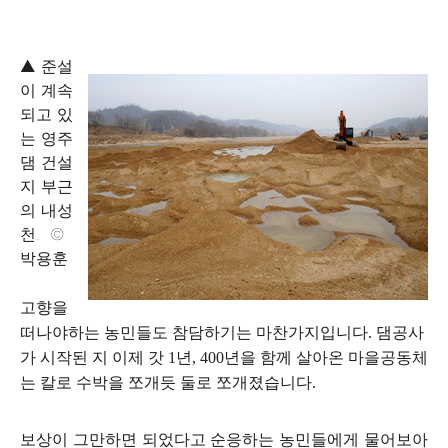
▲ 준설
이 계속
되고 있
는 영주
댐 건설
지 부근
의 내성
천. ©
박용훈
고향을
떠나야하는 농민들도 참담하기는 마찬가지입니다. 댐공사
가 시작된 지 이제 갓 1년, 400년을 함께 살아온 마을공동체
는 칼로 수박을 쪼개듯 둘로 쪼개졌습니다.
보상이 그만하면 되었다고 순응하는 농민들에게 물어보아