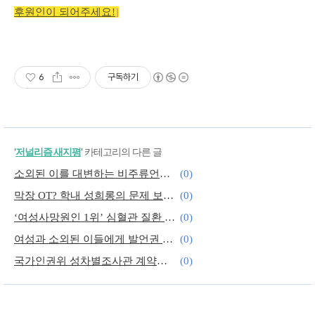
후원인이 되어주세요!
]
6
구독하기
'
저널리즘 새지평
' 카테고리의 다른 글
소외된 이를 대변하는 비주류언론의 딜레마
(0)
막장 OT? 학내 성희롱의 문제 보아야
(0)
‘여성사망원인 1위’ 심혈관 질환 바로알기
(0)
여성과 소외된 이들에게 발언권 주는 저널리즘
(0)
국가인권위 성차별조사관 계약해지 논란, 노조활동 때문?
(0)
차별없는 세상 “미완의 꿈 아니다”
(0)