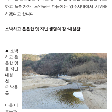
하고 들어가자 노인들은 다음에는 영주시내에서 시위를
하겠다고 합니다.
소박하고 은은한 멋 지닌 생명의 강 ‘내성천’
▲ 소박
하고 은
은한 멋
을 지닌
내성
천.
© 박용
훈
마을 어
른들과